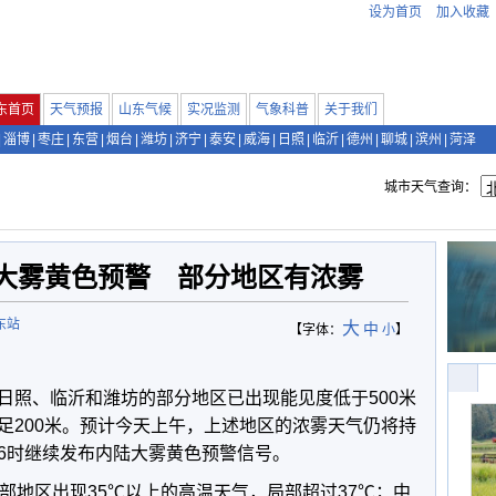
设为首页
加入收藏
东首页
天气预报
山东气候
实况监测
气象科普
关于我们
|
淄博
|
枣庄
|
东营
|
烟台
|
潍坊
|
济宁
|
泰安
|
威海
|
日照
|
临沂
|
德州
|
聊城
|
滨州
|
菏泽
城市天气查询：
大雾黄色预警 部分地区有浓雾
东站
大
中
【字体：
小
】
日照、临沂和潍坊的部分地区已出现能见度低于500米
足200米。预计今天上午，上述地区的浓雾天气仍将持
6时继续发布内陆大雾黄色预警信号。
部地区出现35℃以上的高温天气，局部超过37℃；中