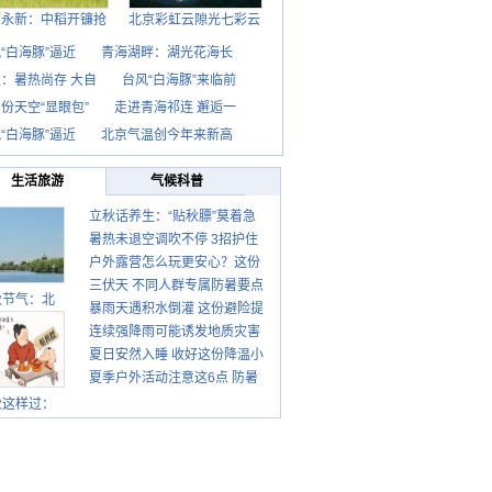
西永新：中稻开镰抢
北京彩虹云隙光七彩云
“白海豚”逼近
青海湖畔：湖光花海长
：暑热尚存 大自
台风“白海豚”来临前
份天空“显眼包”
走进青海祁连 邂逅一
“白海豚”逼近
北京气温创今年来新高
生活旅游
气候科普
立秋话养生：“贴秋膘”莫着急
暑热未退空调吹不停 3招护住
先清暑再防燥
户外露营怎么玩更安心？这份
肩颈不酸痛
三伏天 不同人群专属防暑要点
攻略请收好
秋节气：北
暴雨天遇积水倒灌 这份避险提
请收好
连续强降雨可能诱发地质灾害
示请收好
夏日安然入睡 收好这份降温小
这些前兆要知道
夏季户外活动注意这6点 防暑
贴士
健身两不误
秋这样过：