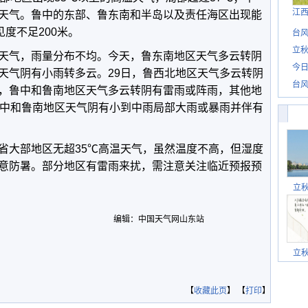
江
天气。鲁中的东部、鲁东南和半岛以及责任海区出现能
见度不足200米。
台风
立秋
天气，雨量分布不均。
今天，鲁东南地区天气多云转阴
今日
天气阴有小雨转多云。
29日，鲁西北地区天气多云转阴
台风
，鲁中和鲁南地区天气多云转阴有雷雨或阵雨，其他地
鲁中和鲁南地区天气阴有小到中雨局部大雨或暴雨并伴有
省大部地区无超35
℃高温天气，虽然温度不高，但湿度
意防暑。部分地区有雷雨来扰，需注意关注临近预报预
立
编辑：中国天气网山东站
立
【
收藏此页
】 【
打印
】