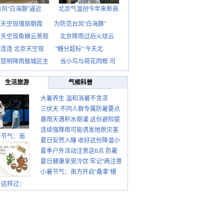
台风“白海豚”逼近
北京气温创今年来新高
京天空现瑰丽朝霞
为防范台风“白海豚”
京天空现鱼鳞云景观
北京降雨过后火烧云
连连 北京天空现
“糖分超标” 今天北
南昆明降雨致城区主
当小鸟与荷花同框 可
生活旅游
气候科普
大暑养生 温和消暑不贪凉
三伏天 不同人群专属防暑要点
暴雨天遇积水倒灌 这份避险提
请收好
连续强降雨可能诱发地质灾害
示请收好
暑节气：南
夏日安然入睡 收好这份降温小
这些前兆要知道
夏季户外活动注意这6点 防暑
贴士
夏日健康享受冷饮 牢记“两注意
健身两不误
小暑节气：南方开启“桑拿”模
一控制”
式 北方陆续进入雨季
暑这样过：