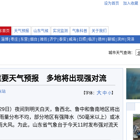
设为首页
加入收藏
东首页
天气预报
山东气候
实况监测
气象科普
关于我们
|
淄博
|
枣庄
|
东营
|
烟台
|
潍坊
|
济宁
|
泰安
|
威海
|
日照
|
临沂
|
德州
|
聊城
|
滨州
|
菏泽
城市天气查询：
重要天气预报 多地将出现强对流
东站
大
中
【字体：
小
】
29日）夜间到明天白天，鲁西北、鲁中和鲁南地区将出
雨量分布不均，部分地区有强降水（50毫米以上）或冰
雨大风。为此，山东省气象台于今天11时发布强对流天