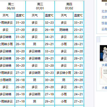
北
北
惊
惊喜
云
大
大