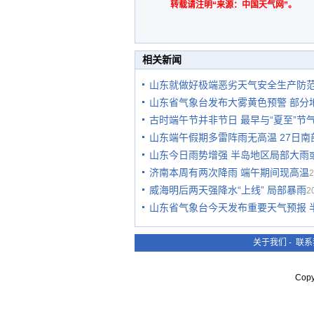
转载请注明“来源：中国天气网”。
相关新闻
山东就做好极端恶劣天气安全生产防
山东省气象台发布大雾黄色预警 部分
古时端午节并非节日 最早与“夏至”节
山东端午假期多雷阵雨无高温 27日南
山东今日雨势增强 半岛地区局部大雨
济南本周有两次降雨 端午期间现高温
2
威海明后两天强降水“上线” 局部暴雨
2
山东省气象台今天发布重要天气预报 
关于我们
-
联系
Cop